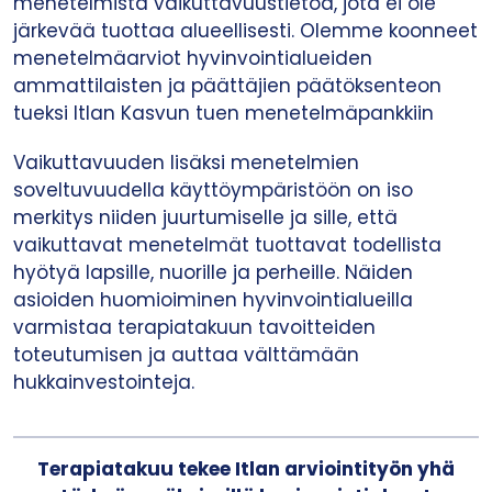
menetelmistä vaikuttavuustietoa, jota ei ole
järkevää tuottaa alueellisesti. Olemme koonneet
menetelmäarviot hyvinvointialueiden
ammattilaisten ja päättäjien päätöksenteon
tueksi Itlan Kasvun tuen menetelmäpankkiin
Vaikuttavuuden lisäksi menetelmien
soveltuvuudella käyttöympäristöön on iso
merkitys niiden juurtumiselle ja sille, että
vaikuttavat menetelmät tuottavat todellista
hyötyä lapsille, nuorille ja perheille. Näiden
asioiden huomioiminen hyvinvointialueilla
varmistaa terapiatakuun tavoitteiden
toteutumisen ja auttaa välttämään
hukkainvestointeja.
Terapiatakuu tekee Itlan arviointityön yhä