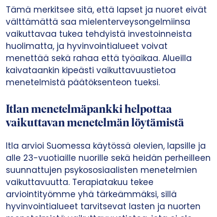
Tämä merkitsee sitä, että lapset ja nuoret eivät
välttämättä saa mielenterveysongelmiinsa
vaikuttavaa tukea tehdyistä investoinneista
huolimatta, ja hyvinvointialueet voivat
menettää sekä rahaa että työaikaa. Alueilla
kaivataankin kipeästi vaikuttavuustietoa
menetelmistä päätöksenteon tueksi.
Itlan menetelmäpankki helpottaa
vaikuttavan menetelmän löytämistä
Itla arvioi Suomessa käytössä olevien, lapsille ja
alle 23-vuotiaille nuorille sekä heidän perheilleen
suunnattujen psykososiaalisten menetelmien
vaikuttavuutta. Terapiatakuu tekee
arviointityömme yhä tärkeämmäksi, sillä
hyvinvointialueet tarvitsevat lasten ja nuorten