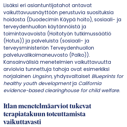
Lisäksi eri asiantuntijatahot antavat
vaikuttavuusnäyttöön perustuvia suosituksia
hoidosta (Duodecimin Käypä hoito), sosiaali- ja
terveydenhuollon käytännöistä ja
toimintavavoista (Hoitotyön tutkimussäätiö
(Hotus)) ja palveluista (sosiaali- ja
terveysministeriön Terveydenhuollon
palveluvalikoimaneuvosto (Palko)).
Kansainvälisiä menetelmien vaikuttavuutta
arvioivia tunnettuja tahoja ovat esimerkiksi
norjalainen
Ungsinn
, yhdysvaltaiset
Blueprints for
healthy youth development
ja
California
evidence-based clearinghouse for child welfare
.
Itlan menetelmäarviot tukevat
terapiatakuun toteuttamista
vaikuttavasti