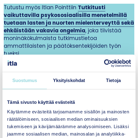
Tutustu myös Itlan Pointtiin
Tutkitusti
vaikuttavilla psykososiaalisilla menetelmillä
tuetaan lasten ja nuorten mielenterveyttä sekä
ehkäistään vakavia ongelmia
, joka tiivistää
moninäkökulmaista tutkimustietoa
ammattilaisten ja päätöksentekijöiden työn
tueksi.
Kirjoittajat
Suostumus
Yksityiskohdat
Tietoja
Tämä sivusto käyttää evästeitä
Käytämme evästeitä tarjoamamme sisällön ja mainosten
räätälöimiseen, sosiaalisen median ominaisuuksien
tukemiseen ja kävijämäärämme analysoimiseen. Lisäksi
jaamme sosiaalisen median, mainosalan ja analytiikka-