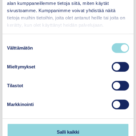
alan kumppaneillemme tietoja siitä, miten käytät
sivustoamme. Kumppanimme voivat yhdistää näitä
tietoja muihin tietoihin, joita olet antanut heille tai joita on
kerätty, kun olet käyttänyt heidän palvelujaan.
S
Välttämätön
u
o
s
Mieltymykset
t
u
m
Tilastot
u
Marko Merikukka
k
Markkinointi
s
Tiedeasiantuntija
e
Science Specialist
n
Kasvun tuki
v
Salli kaikki
marko.merikukka@itla.fi