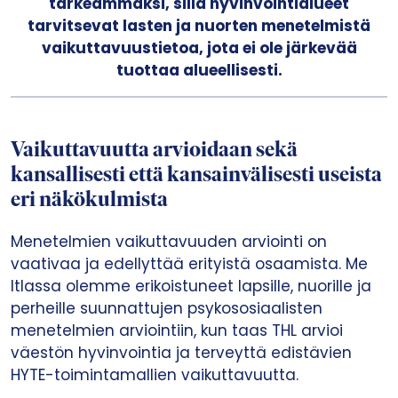
tärkeämmäksi, sillä hyvinvointialueet
tarvitsevat lasten ja nuorten menetelmistä
vaikuttavuustietoa, jota ei ole järkevää
tuottaa alueellisesti.
Vaikuttavuutta arvioidaan sekä
kansallisesti että kansainvälisesti useista
eri näkökulmista
Menetelmien vaikuttavuuden arviointi on
vaativaa ja edellyttää erityistä osaamista. Me
Itlassa olemme erikoistuneet lapsille, nuorille ja
perheille suunnattujen psykososiaalisten
menetelmien arviointiin, kun taas THL arvioi
väestön hyvinvointia ja terveyttä edistävien
HYTE-toimintamallien vaikuttavuutta.