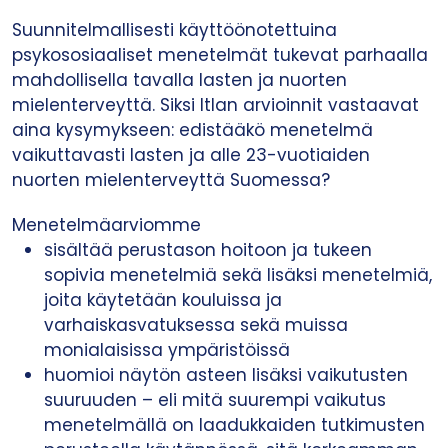
Suunnitelmallisesti käyttöönotettuina
psykososiaaliset menetelmät tukevat parhaalla
mahdollisella tavalla lasten ja nuorten
mielenterveyttä. Siksi Itlan arvioinnit vastaavat
aina kysymykseen: edistääkö menetelmä
vaikuttavasti lasten ja alle 23-vuotiaiden
nuorten mielenterveyttä Suomessa?
Menetelmäarviomme
sisältää perustason hoitoon ja tukeen
sopivia menetelmiä sekä lisäksi menetelmiä,
joita käytetään kouluissa ja
varhaiskasvatuksessa sekä muissa
monialaisissa ympäristöissä
huomioi näytön asteen lisäksi vaikutusten
suuruuden – eli mitä suurempi vaikutus
menetelmällä on laadukkaiden tutkimusten