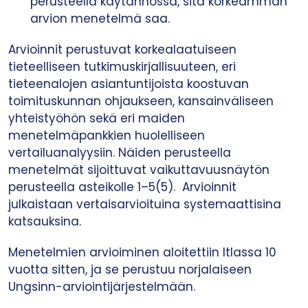
perusteella käytännössä, sitä korkeamman
arvion menetelmä saa.
Arvioinnit perustuvat korkealaatuiseen
tieteelliseen tutkimuskirjallisuuteen, eri
tieteenalojen asiantuntijoista koostuvan
toimituskunnan ohjaukseen, kansainväliseen
yhteistyöhön sekä eri maiden
menetelmäpankkien huolelliseen
vertailuanalyysiin. Näiden perusteella
menetelmät sijoittuvat vaikuttavuusnäytön
perusteella asteikolle 1–5(5). Arvioinnit
julkaistaan vertaisarvioituina systemaattisina
katsauksina.
Menetelmien arvioiminen aloitettiin Itlassa 10
vuotta sitten, ja se perustuu norjalaiseen
Ungsinn-arviointijärjestelmään.