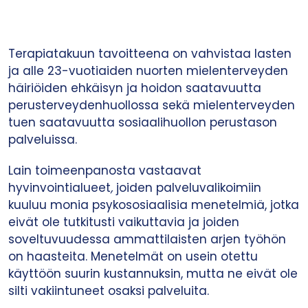
Terapiatakuun tavoitteena on vahvistaa lasten
ja alle 23-vuotiaiden nuorten mielenterveyden
häiriöiden ehkäisyn ja hoidon saatavuutta
perusterveydenhuollossa sekä mielenterveyden
tuen saatavuutta sosiaalihuollon perustason
palveluissa.
Lain toimeenpanosta vastaavat
hyvinvointialueet
,
joiden palveluvalikoimiin
kuuluu monia psykososiaalisia menetelmiä, jotka
eivät ole tutkitusti vaikuttavia ja joiden
soveltuvuudessa ammattilaisten arjen työhön
on haasteita. Menetelmät on usein otettu
käyttöön suurin kustannuksin, mutta ne eivät ole
silti vakiintuneet osaksi palveluita.