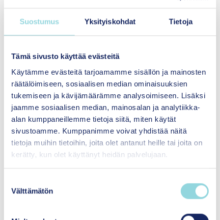
Erityisasiantuntija
Suostumus
Yksityiskohdat
Tietoja
Senior Specialist
Yhteisövaikuttavuus
mari.hirvonen@itla.fi
Tämä sivusto käyttää evästeitä
Käytämme evästeitä tarjoamamme sisällön ja mainosten
räätälöimiseen, sosiaalisen median ominaisuuksien
044 363 7276
tukemiseen ja kävijämäärämme analysoimiseen. Lisäksi
jaamme sosiaalisen median, mainosalan ja analytiikka-
Tutustu asiantuntijaan
alan kumppaneillemme tietoja siitä, miten käytät
sivustoamme. Kumppanimme voivat yhdistää näitä
tietoja muihin tietoihin, joita olet antanut heille tai joita on
kerätty, kun olet käyttänyt heidän palvelujaan.
S
Välttämätön
u
o
s