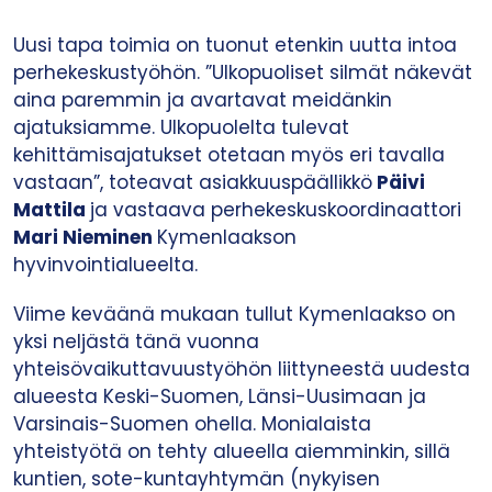
Uusi tapa toimia on tuonut etenkin uutta intoa
perhekeskustyöhön. ”Ulkopuoliset silmät näkevät
aina paremmin ja avartavat meidänkin
ajatuksiamme. Ulkopuolelta tulevat
kehittämisajatukset otetaan myös eri tavalla
vastaan”, toteavat asiakkuuspäällikkö
Päivi
Mattila
ja vastaava perhekeskuskoordinaattori
Mari Nieminen
Kymenlaakson
hyvinvointialueelta.
Viime keväänä mukaan tullut Kymenlaakso on
yksi neljästä tänä vuonna
yhteisövaikuttavuustyöhön liittyneestä uudesta
alueesta Keski-Suomen, Länsi-Uusimaan ja
Varsinais-Suomen ohella. Monialaista
yhteistyötä on tehty alueella aiemminkin, sillä
kuntien, sote-kuntayhtymän (nykyisen