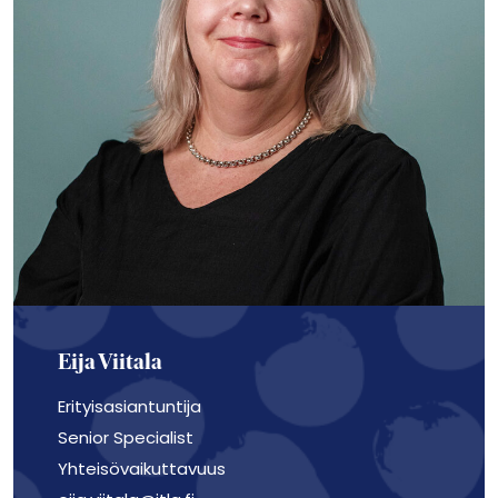
Eija Viitala
Erityisasiantuntija
Senior Specialist
Yhteisövaikuttavuus