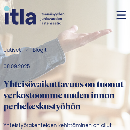
Siirry sisältöön
Uutiset
>
Blogit
08.09.2025
Yhteisövaikuttavuus on tuonut
verkostoomme uuden innon
perhekeskustyöhön
Yhteistyörakenteiden kehittäminen on ollut