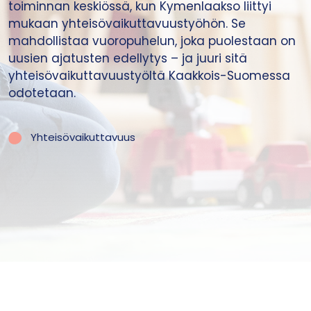
toiminnan keskiössä, kun Kymenlaakso liittyi
mukaan yhteisövaikuttavuustyöhön. Se
mahdollistaa vuoropuhelun, joka puolestaan on
uusien ajatusten edellytys – ja juuri sitä
yhteisövaikuttavuustyöltä Kaakkois-Suomessa
odotetaan.
Yhteisövaikuttavuus