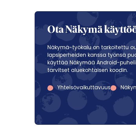
Ota Näkymä käyttö
Näkymä-työkalu on tarkoitettu oul
lapsiperheiden kanssa työnsä puole
käyttää Näkymää Android-puhelimen
tarvitset aluekohtaisen koodin.
Yhteisövaikuttavuus
Näky