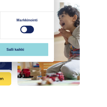
Markkinointi
Salli kaikki
en