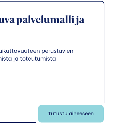
va palvelumalli ja
övaikuttavuuteen perustuvien
mista ja toteutumista
Tutustu aiheeseen