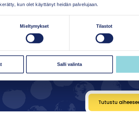
n kerätty, kun olet käyttänyt heidän palvelujaan.
 psykososiaalinen hyvinvointi
Mieltymykset
Tilastot
ittyvät lasten ja nuorten arjen psykososiaalisiin
 tekijät tukevat mielenterveyttä sekä auttavat
t
Salli valinta
sövaikuttavuustyö
Tutustu aiheese