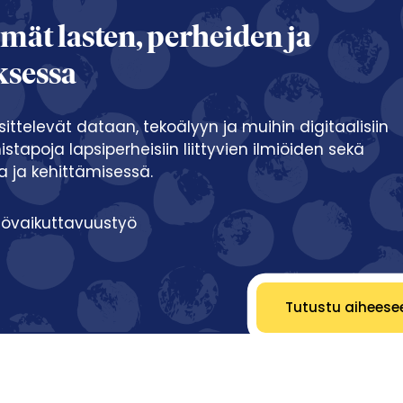
mät lasten, perheiden ja
ksessa
sittelevät dataan, tekoälyyn ja muihin digitaalisiin
tapoja lapsiperheisiin liittyvien ilmiöiden sekä
a ja kehittämisessä.
sövaikuttavuustyö
Tutustu aiheese