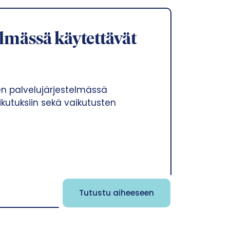
lmässä käytettävät
den palvelujärjestelmässä
ikutuksiin sekä vaikutusten
Tutustu aiheeseen