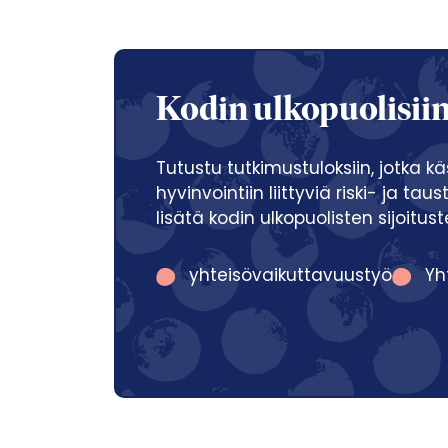
Kodin ulkopuolisiin s
Tutustu tutkimustuloksiin, jotka k
hyvinvointiin liittyviä riski- ja tau
lisätä kodin ulkopuolisten sijoitu
yhteisövaikuttavuustyö
Yh