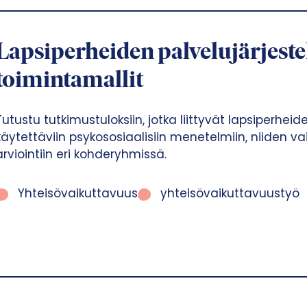
Lapsiperheiden palvelujärjeste
toimintamallit
Tutustu tutkimustuloksiin, jotka liittyvät lapsiperhei
käytettäviin psykososiaalisiin menetelmiin, niiden va
arviointiin eri kohderyhmissä.
Yhteisövaikuttavuus
yhteisövaikuttavuustyö