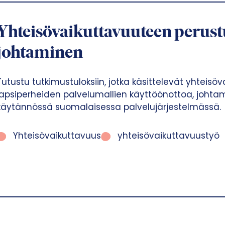
Yhteisövaikuttavuuteen perustu
johtaminen
Tutustu tutkimustuloksiin, jotka käsittelevät yhteis
lapsiperheiden palvelumallien käyttöönottoa, johta
käytännössä suomalaisessa palvelujärjestelmässä.
Yhteisövaikuttavuus
yhteisövaikuttavuustyö