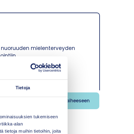
 ja nuoruuden mielenterveyden
intiin.
Tietoja
Tutustu aiheeseen
 ominaisuuksien tukemiseen
tiikka-alan
ietoja muihin tietoihin, joita