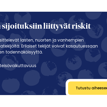
ijoituksiin liittyvät riskit
äsittelevät lasten, nuorten ja vanhempien
statekijöitä. Erilaiset tekijät voivat kasautuessaan
sten todennäköisyyttä.
teisövaikuttavuus
Tutustu aiheese