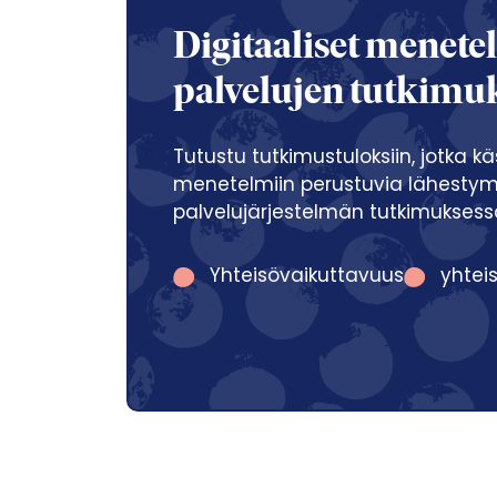
Digitaaliset menetel
palvelujen tutkimu
Tutustu tutkimustuloksiin, jotka kä
menetelmiin perustuvia lähestymis
palvelujärjestelmän tutkimuksess
Yhteisövaikuttavuus
yhtei