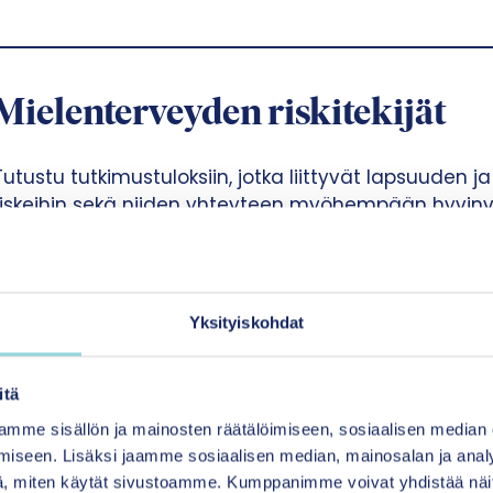
Mielenterveyden riskitekijät
Tutustu tutkimustuloksiin, jotka liittyvät lapsuuden
riskeihin sekä niiden yhteyteen myöhempään hyvinvo
Yhteisövaikuttavuus
yhteisövaikuttavuustyö
Yksityiskohdat
itä
mme sisällön ja mainosten räätälöimiseen, sosiaalisen median
iseen. Lisäksi jaamme sosiaalisen median, mainosalan ja analy
, miten käytät sivustoamme. Kumppanimme voivat yhdistää näitä t