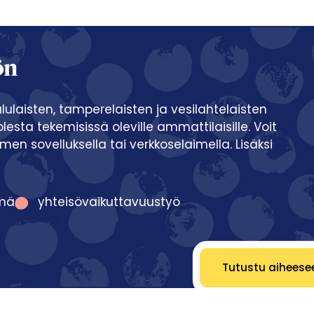
ön
ulaisten, tamperelaisten ja vesilahtelaisten
sta tekemisissä oleville ammattilaisille. Voit
 sovelluksella tai verkkoselaimella. Lisäksi
mä
yhteisövaikuttavuustyö
Tutustu aiheese